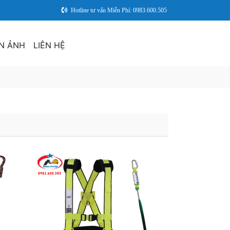
Hotline tư vấn Miễn Phí: 0983.600.505
N ẢNH
LIÊN HỆ