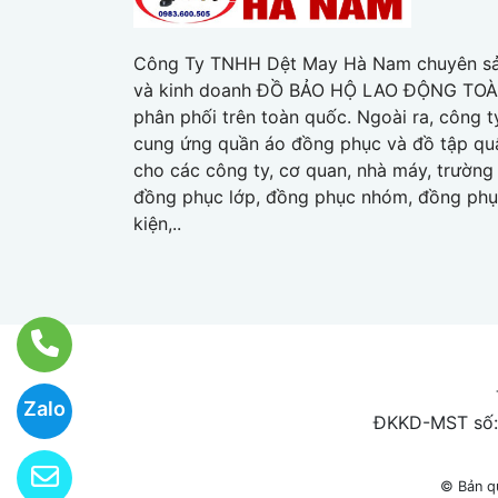
Công Ty TNHH Dệt May Hà Nam chuyên sả
và kinh doanh ĐỒ BẢO HỘ LAO ĐỘNG TO
phân phối trên toàn quốc. Ngoài ra, công t
cung ứng quần áo đồng phục và đồ tập qu
cho các công ty, cơ quan, nhà máy, trường
đồng phục lớp, đồng phục nhóm, đồng phụ
kiện,..
Zalo
ĐKKD-MST số: 
© Bản q