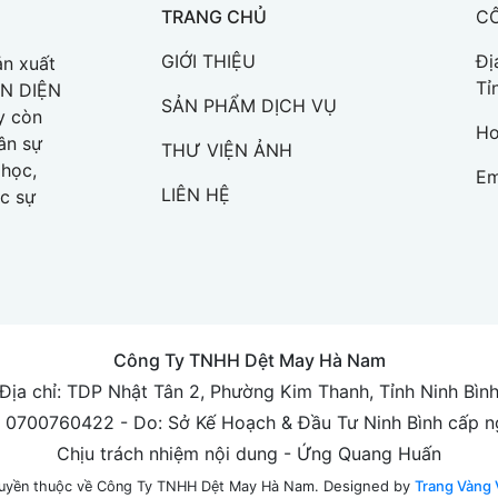
TRANG CHỦ
C
GIỚI THIỆU
Đị
n xuất
Tỉ
ÀN DIỆN
SẢN PHẨM DỊCH VỤ
y còn
Ho
ân sự
THƯ VIỆN ẢNH
 học,
Em
LIÊN HỆ
c sự
Công Ty TNHH Dệt May Hà Nam
Địa chỉ: TDP Nhật Tân 2, Phường Kim Thanh, Tỉnh Ninh Bìn
0700760422 - Do: Sở Kế Hoạch & Đầu Tư Ninh Bình cấp n
Chịu trách nhiệm nội dung - Ứng Quang Huấn
Designed by
Trang Vàng 
uyền thuộc về Công Ty TNHH Dệt May Hà Nam.