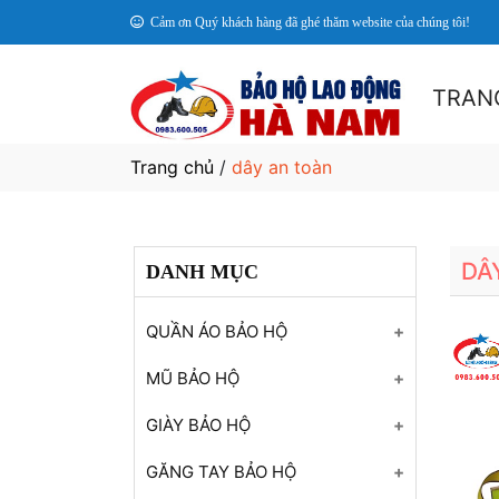
Cảm ơn Quý khách hàng đã ghé thăm website của chúng tôi!
TRAN
Trang chủ
/
dây an toàn
DÂ
DANH MỤC
QUẦN ÁO BẢO HỘ
Quần áo bảo hộ lao động
MŨ BẢO HỘ
Mẫu TK01
Mũ bảo hộ lao động Mẫu
GIÀY BẢO HỘ
Quần áo bảo hộ lao động
MB001
Giày Bảo hộ GBH01
Mẫu TK02
GĂNG TAY BẢO HỘ
Mũ bảo hộ lao động Mẫu