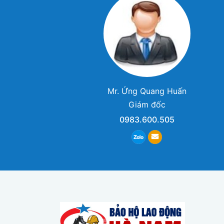
Mr. Ứng Quang Huấn
Giám đốc
0983.600.505