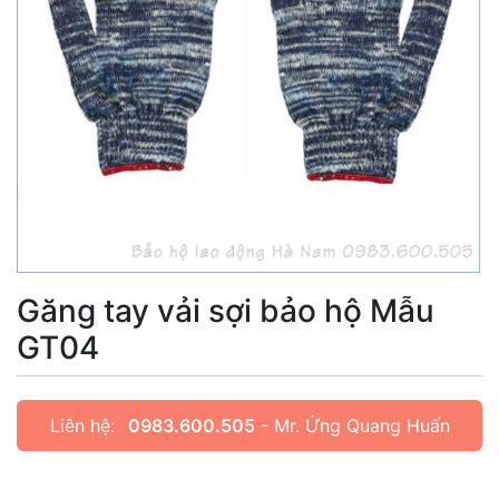
Găng tay vải sợi bảo hộ Mẫu
GT04
Liên hệ:
0983.600.505
- Mr. Ứng Quang Huấn