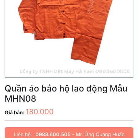
Quần áo bảo hộ lao động Mẫu
MHN08
180.000
Giá bán:
Liên hệ:
0983.600.505
- Mr. Ứng Quang Huấn